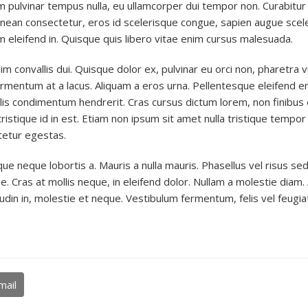
pulvinar tempus nulla, eu ullamcorper dui tempor non. Curabitur t
ean consectetur, eros id scelerisque congue, sapien augue sceleri
iam eleifend in. Quisque quis libero vitae enim cursus malesuada.
sim convallis dui. Quisque dolor ex, pulvinar eu orci non, pharetra 
ermentum at a lacus. Aliquam a eros urna. Pellentesque eleifend 
is condimentum hendrerit. Cras cursus dictum lorem, non finibus 
nt tristique id in est. Etiam non ipsum sit amet nulla tristique tem
tetur egestas.
e neque lobortis a. Mauris a nulla mauris. Phasellus vel risus sed
Cras at mollis neque, in eleifend dolor. Nullam a molestie diam. A
udin in, molestie et neque. Vestibulum fermentum, felis vel feugia
mail