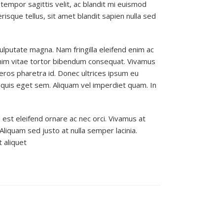
empor sagittis velit, ac blandit mi euismod
sque tellus, sit amet blandit sapien nulla sed
vulputate magna. Nam fringilla eleifend enim ac
enim vitae tortor bibendum consequat. Vivamus
eros pharetra id. Donec ultrices ipsum eu
por quis eget sem. Aliquam vel imperdiet quam. In
 est eleifend ornare ac nec orci. Vivamus at
liquam sed justo at nulla semper lacinia.
t aliquet