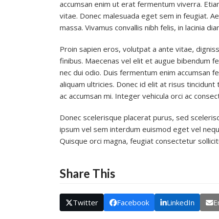
accumsan enim ut erat fermentum viverra. Etiam 
vitae. Donec malesuada eget sem in feugiat. Aen
massa. Vivamus convallis nibh felis, in lacinia d
Proin sapien eros, volutpat a ante vitae, dignis
finibus. Maecenas vel elit et augue bibendum f
nec dui odio. Duis fermentum enim accumsan fel
aliquam ultricies. Donec id elit at risus tincidu
ac accumsan mi. Integer vehicula orci ac consec
Donec scelerisque placerat purus, sed scelerisqu
ipsum vel sem interdum euismod eget vel neque. 
Quisque orci magna, feugiat consectetur sollicit
Share This
Twitter
Facebook
LinkedIn
E